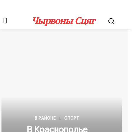
Чырвоны Сцяг
В РАЙОНЕ
СПОРТ
В Краснополье