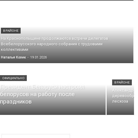
В РАЙОНЕ
На Краснопольщине продолжаются встречи делегатов
Всебелорусского народного собрания с трудовыми
коллективами
Наталья Козик
-
19.01.2026
ОФИЦИАЛЬНО
В РАЙОНЕ
Президент Беларуси настроил
Александр Е
белорусов на работу после
деревообраб
праздников
лесхоза