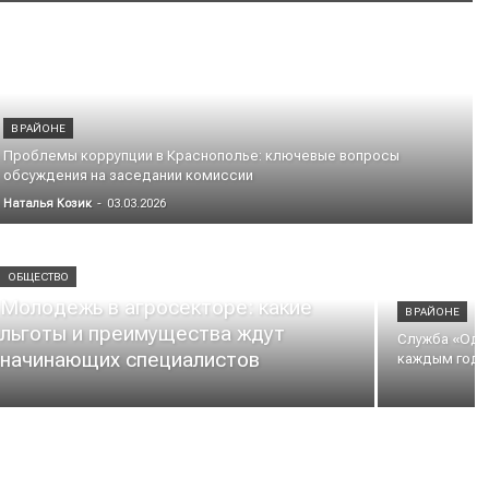
В РАЙОНЕ
Проблемы коррупции в Краснополье: ключевые вопросы
обсуждения на заседании комиссии
Наталья Козик
-
03.03.2026
ОБЩЕСТВО
Молодежь в агросекторе: какие
В РАЙОНЕ
льготы и преимущества ждут
Служба «Одно
начинающих специалистов
каждым год