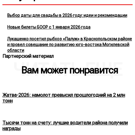
Выбор даты для свадьбы в 2026 году: идеи и рекомендации
Новые билеты БООР с 1 января 2026 года
Лукашенко посетил рыбхоз «Палуж» в Краснопольском районе
и провел совещание по развитию юго-востока Могилевской
области
Партнерский материал
ЧИТАТЬ ЕЩЕ
Вам может понравится
Жатва-2026: намолот превысил прошлогодний на 2 млн
тонн
Тысячи тонн на счету: лучшие водители района получили
награды