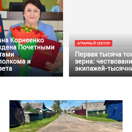
ана Корнеенко
АГРАРНЫЙ СЕКТОР
ждена Почетными
тами
Первая тысяча то
полкома и
зерна: чествован
вета
экипажей-тысячн