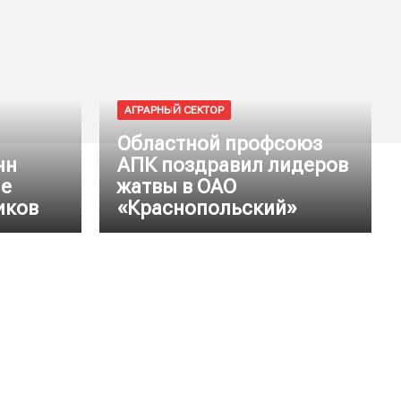
АГРАРНЫЙ СЕКТОР
Областной профсоюз
нн
АПК поздравил лидеров
ие
жатвы в ОАО
иков
«Краснопольский»