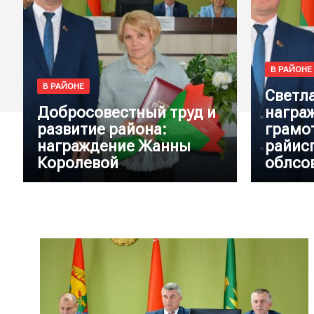
В РАЙОНЕ
В РАЙОНЕ
Светл
Добросовестный труд и
награ
развитие района:
грамо
награждение Жанны
райис
Королевой
облсо