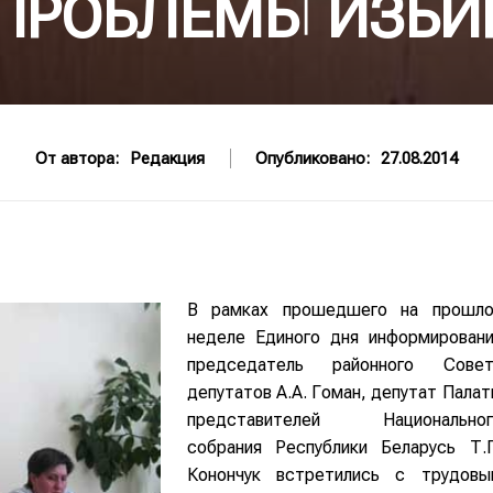
ПРОБЛЕМЫ ИЗБИ
От автора:
Редакция
Опубликовано:
27.08.2014
В рамках прошедшего на прошло
неделе Единого дня информировани
председатель районного Совет
депутатов А.А. Гоман, депутат Пала
представителей Национальног
собрания Республики Беларусь Т.П
Конончук встретились с трудовы