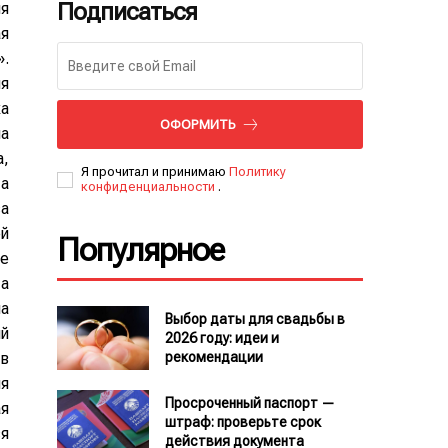
Подписаться
я
я
.
я
а
ОФОРМИТЬ
а
,
Я прочитал и принимаю
Политику
та
конфиденциальности
.
а
й
Популярное
ие
та
ла
Выбор даты для свадьбы в
ий
2026 году: идеи и
рекомендации
 в
я
Просроченный паспорт —
я
штраф: проверьте срок
я
действия документа