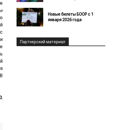
ие
ны
Новые билеты БООР с 1
ую
января 2026 года
ой
 с
 и
Партнерский материал
е
сь
ей
ия
В
.