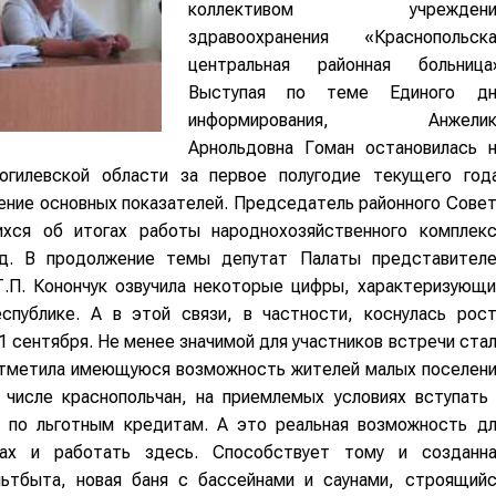
коллективом учреждени
здравоохранения «Краснопольска
центральная районная больница»
Выступая по теме Единого дн
информирования, Анжелик
Арнольдовна Гоман остановилась н
огилевской области за первое полугодие текущего года
нение основных показателей. Председатель районного Сове
хся об итогах работы народнохозяйственного комплекс
од. В продолжение темы депутат Палаты представителе
Т.П. Конончук озвучила некоторые цифры, характеризующ
спублике. А в этой связи, в частности, коснулась рос
1 сентября. Не менее значимой для участников встречи ста
 отметила имеющуюся возможность жителей малых поселен
 числе краснопольчан, на приемлемых условиях вступать
 по льготным кредитам. А это реальная возможность дл
ах и работать здесь. Способствует тому и созданна
ьтбыта, новая баня с бассейнами и саунами, строящийс