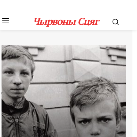
Чырвоны Сцяг