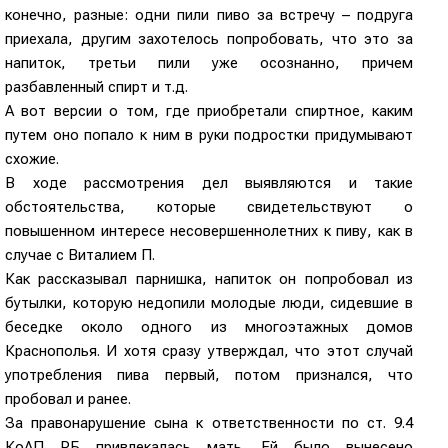
конечно, разные: одни пили пиво за встречу – подруга
приехала, другим захотелось попробовать, что это за
напиток, третьи пили уже осознанно, причем
разбавленный спирт и т.д.
А вот версии о том, где приобретали спиртное, каким
путем оно попало к ним в руки подростки придумывают
схожие.
В ходе рассмотрения дел выявляются и такие
обстоятельства, которые свидетельствуют о
повышенном интересе несовершеннолетних к пиву, как в
случае с Виталием П.
Как рассказывал парнишка, напиток он попробовал из
бутылки, которую недопили молодые люди, сидевшие в
беседке около одного из многоэтажных домов
Краснополья. И хотя сразу утверждал, что этот случай
употребления пива первый, потом признался, что
пробовал и ранее.
За правонарушение сына к ответственности по ст. 9.4
КоАП РБ привлекалась мать. Ей было вынесено