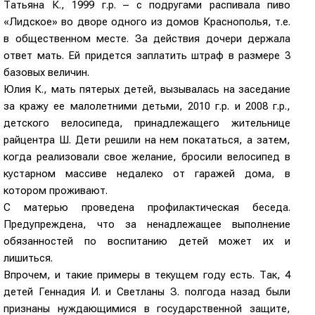
Татьяна К., 1999 г.р. – с подругами распивала пиво
«Лидское» во дворе одного из домов Краснополья, т.е.
в общественном месте. За действия дочери держала
ответ мать. Ей придется заплатить штраф в размере 3
базовых величин.
Юлия К., мать пятерых детей, вызывалась на заседание
за кражу ее малолетними детьми, 2010 г.р. и 2008 г.р.,
детского велосипеда, принадлежащего жительнице
райцентра Ш. Дети решили на нем покататься, а затем,
когда реализовали свое желание, бросили велосипед в
кустарном массиве недалеко от гаражей дома, в
котором проживают.
С матерью проведена профилактическая беседа.
Предупреждена, что за ненадлежащее выполнение
обязанностей по воспитанию детей может их и
лишиться.
Впрочем, и такие примеры в текущем году есть. Так, 4
детей Геннадия И. и Светланы З. полгода назад были
признаны нуждающимися в государственной защите,