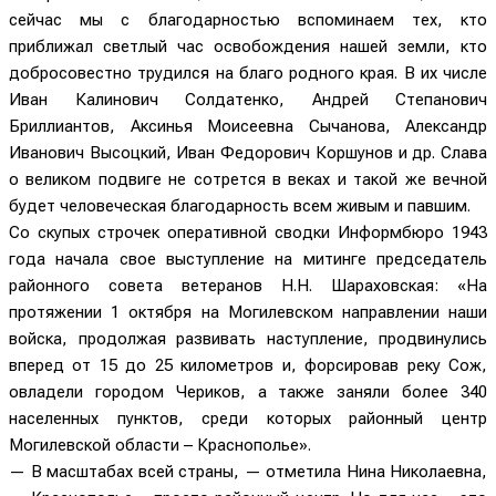
сейчас мы с благодарностью вспоминаем тех, кто
приближал светлый час освобождения нашей земли, кто
добросовестно трудился на благо родного края. В их числе
Иван Калинович Солдатенко, Андрей Степанович
Бриллиантов, Аксинья Моисеевна Сычанова, Александр
Иванович Высоцкий, Иван Федорович Коршунов и др. Слава
о великом подвиге не сотрется в веках и такой же вечной
будет человеческая благодарность всем живым и павшим.
Со скупых строчек оперативной сводки Информбюро 1943
года начала свое выступление на митинге председатель
районного совета ветеранов Н.Н. Шараховская: «На
протяжении 1 октября на Могилевском направлении наши
войска, продолжая развивать наступление, продвинулись
вперед от 15 до 25 километров и, форсировав реку Сож,
овладели городом Чериков, а также заняли более 340
населенных пунктов, среди которых районный центр
Могилевской области – Краснополье».
— В масштабах всей страны, — отметила Нина Николаевна,