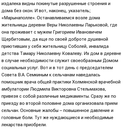
издалека видны покинутые разрушенные строения и
дома без окон. И вот, наконец, указатель;
«Марынаполле». Останавливаемся возле дома
жительницы деревни Веры Николаевны Ларьковой, где
она проживает с мужем Григорием Ивановичем
Щербитовым, да еще по своей доброте душевной
приютивших у себя жительницу Соболей, инвалида
детства Тамару Николаевну Ковалеву. Их дом в деревне
в случае необходимости служит своеобразным Домом
социальных услуг. Вот и в тот день с председателем
Совета В.А. Семкиным к сельчанам наведалась
помощник врача общей практики Холмянской врачебной
амбулатории Людмила Викторовна Стельмахова,
привезя с собой различные медикаменты. Сразу же по
приезду во второй половине дома организовала прием
сельчан. Основные жалобы – повышенное давление и
головные боли. Тут же нуждающиеся и необходимые
лекарства приобрели.