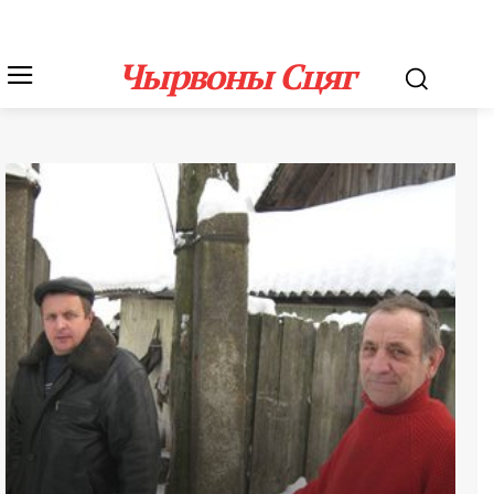
Чырвоны Сцяг