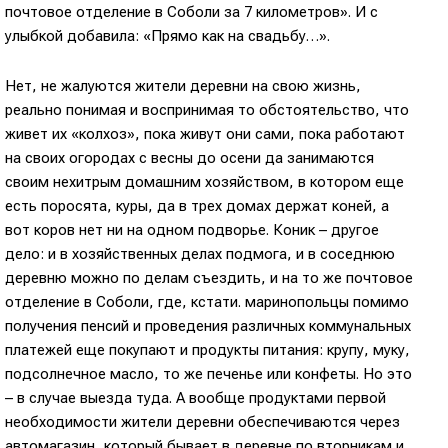
почтовое отделение в Соболи за 7 километров». И с
улыбкой добавила: «Прямо как на свадьбу…».
Нет, не жалуются жители деревни на свою жизнь,
реально понимая и воспринимая то обстоятельство, что
живет их «колхоз», пока живут они сами, пока работают
на своих огородах с весны до осени да занимаются
своим нехитрым домашним хозяйством, в котором еще
есть поросята, куры, да в трех домах держат коней, а
вот коров нет ни на одном подворье. Коник – другое
дело: и в хозяйственных делах подмога, и в соседнюю
деревню можно по делам съездить, и на то же почтовое
отделение в Соболи, где, кстати. маринопольцы помимо
получения пенсий и проведения различных коммунальных
платежей еще покупают и продукты питания: крупу, муку,
подсолнечное масло, то же печенье или конфеты. Но это
– в случае выезда туда. А вообще продуктами первой
необходимости жители деревни обеспечиваются через
автомагазин, который бывает в деревне по вторникам и