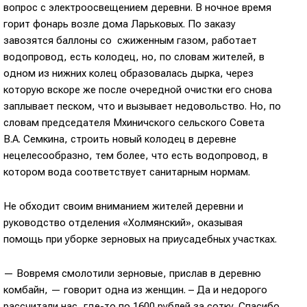
вопрос с электроосвещением деревни. В ночное время
горит фонарь возле дома Ларьковых. По заказу
завозятся баллоны со сжиженным газом, работает
водопровод, есть колодец, но, по словам жителей, в
одном из нижних колец образовалась дырка, через
которую вскоре же после очередной очистки его снова
заплывает песком, что и вызывает недовольство. Но, по
словам председателя Мхиничского сельского Совета
В.А. Семкина, строить новый колодец в деревне
нецелесообразно, тем более, что есть водопровод, в
котором вода соответствует санитарным нормам.
Не обходит своим вниманием жителей деревни и
руководство отделения «Холмянский», оказывая
помощь при уборке зерновых на приусадебных участках.
— Вовремя смолотили зерновые, прислав в деревню
комбайн, — говорит одна из женщин. – Да и недорого
рассчитали нас, где-то по 1600 рублей за сотку. Спасибо