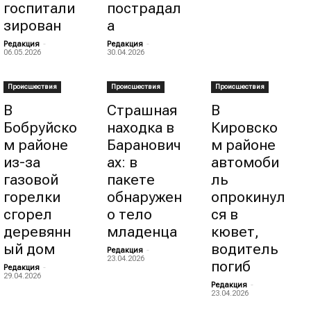
госпитали
пострадал
зирован
а
Редакция
-
Редакция
-
06.05.2026
30.04.2026
Происшествия
Происшествия
Происшествия
В
Страшная
В
Бобруйско
находка в
Кировско
м районе
Баранович
м районе
из-за
ах: в
автомоби
газовой
пакете
ль
горелки
обнаружен
опрокинул
сгорел
о тело
ся в
деревянн
младенца
кювет,
ый дом
водитель
Редакция
-
23.04.2026
погиб
Редакция
-
29.04.2026
Редакция
-
23.04.2026