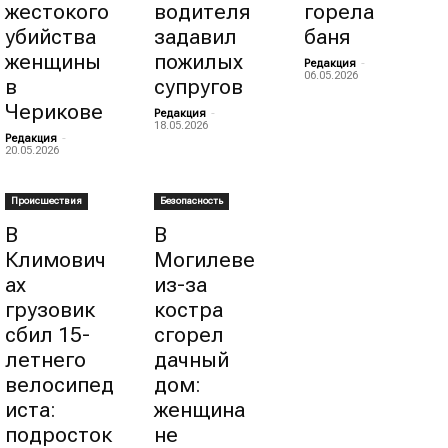
жестокого
водителя
горела
убийства
задавил
баня
женщины
пожилых
Редакция
-
06.05.2026
в
супругов
Черикове
Редакция
-
18.05.2026
Редакция
-
20.05.2026
Происшествия
Безопасность
В
В
Климович
Могилеве
ах
из-за
грузовик
костра
сбил 15-
сгорел
летнего
дачный
велосипед
дом:
иста:
женщина
подросток
не