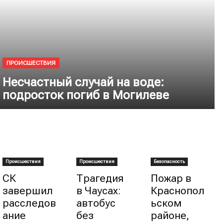
ПРОИСШЕСТВИЯ
Несчастный случай на воде:
подросток погиб в Могилеве
Происшествия
Происшествия
Безопасность
СК
Трагедия
Пожар в
завершил
в Чаусах:
Краснопол
расследов
автобус
ьском
ание
без
районе,