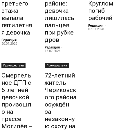
третьего
районе:
Круглом:
этажа
девочка
погиб
выпала
лишилась
рабочий
пятилетня
пальцев
Редакция
-
07.07.2026
я девочка
при рубке
дров
Редакция
-
20.07.2026
Редакция
-
16.07.2026
Происшествия
Происшествия
Смертель
72-летний
ное ДТП с
житель
6-летней
Чериковск
девочкой
ого района
произошл
осуждён
о на
за
трассе
незаконну
Могилёв –
ю охоту на