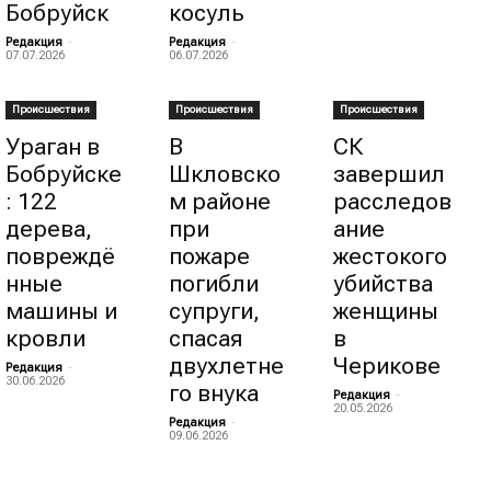
Бобруйск
косуль
Редакция
-
Редакция
-
07.07.2026
06.07.2026
Происшествия
Происшествия
Происшествия
Ураган в
В
СК
Бобруйске
Шкловско
завершил
: 122
м районе
расследов
дерева,
при
ание
повреждё
пожаре
жестокого
нные
погибли
убийства
машины и
супруги,
женщины
кровли
спасая
в
двухлетне
Черикове
Редакция
-
30.06.2026
го внука
Редакция
-
20.05.2026
Редакция
-
09.06.2026