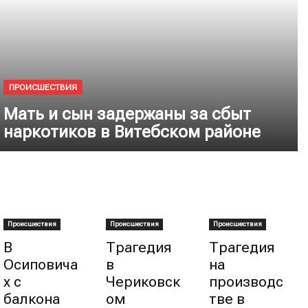
ПРОИСШЕСТВИЯ
Мать и сын задержаны за сбыт
наркотиков в Витебском районе
Происшествия
Происшествия
Происшествия
В
Трагедия
Трагедия
Осиповича
в
на
х с
Чериковск
производс
балкона
ом
тве в