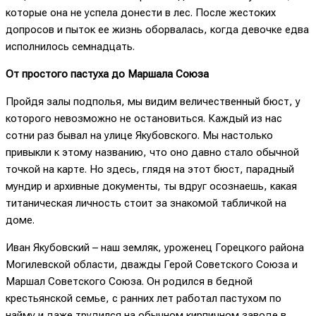
которые она не успела донести в лес. После жестоких
допросов и пыток ее жизнь оборвалась, когда девочке едва
исполнилось семнадцать.
От простого пастуха до Маршала Союза
Пройдя залы подполья, мы видим величественный бюст, у
которого невозможно не остановиться. Каждый из нас
сотни раз бывал на улице Якубовского. Мы настолько
привыкли к этому названию, что оно давно стало обычной
точкой на карте. Но здесь, глядя на этот бюст, парадный
мундир и архивные документы, ты вдруг осознаешь, какая
титаническая личность стоит за знакомой табличкой на
доме.
Иван Якубовский – наш земляк, уроженец Горецкого района
Могилевской области,
дважды Герой Советского Союза и
Маршал Советского Союза. Он родился в бедной
крестьянской семье, с ранних лет работал пастухом по
найму и даже трудился на обычном кирпичном заводе в