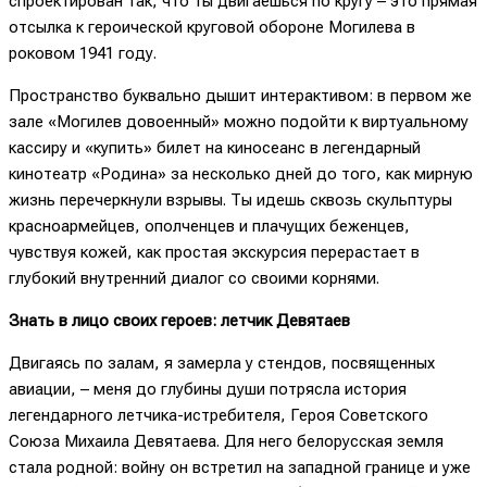
спроектирован так, что ты двигаешься по кругу – это прямая
отсылка к героической круговой обороне Могилева в
роковом 1941 году.
Пространство буквально дышит интерактивом: в первом же
зале «Могилев довоенный» можно подойти к виртуальному
кассиру и «купить» билет на киносеанс в легендарный
кинотеатр «Родина» за несколько дней до того, как мирную
жизнь перечеркнули взрывы. Ты идешь сквозь скульптуры
красноармейцев, ополченцев и плачущих беженцев,
чувствуя кожей, как простая экскурсия перерастает в
глубокий внутренний диалог со своими корнями.
Знать в лицо своих героев: летчик Девятаев
Двигаясь по залам, я замерла у стендов, посвященных
авиации, – меня до глубины души потрясла история
легендарного летчика-истребителя, Героя Советского
Союза Михаила Девятаева. Для него белорусская земля
стала родной: войну он встретил на западной границе и уже