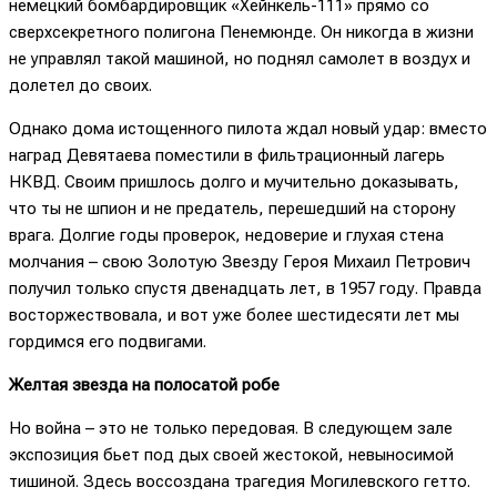
немецкий бомбардировщик «Хейнкель-111» прямо со
сверхсекретного полигона Пенемюнде. Он никогда в жизни
не управлял такой машиной, но поднял самолет в воздух и
долетел до своих.
Однако дома истощенного пилота ждал новый удар: вместо
наград Девятаева поместили в фильтрационный лагерь
НКВД. Своим пришлось долго и мучительно доказывать,
что ты не шпион и не предатель, перешедший на сторону
врага. Долгие годы проверок, недоверие и глухая стена
молчания – свою Золотую Звезду Героя Михаил Петрович
получил только спустя двенадцать лет, в 1957 году. Правда
восторжествовала, и вот уже более шестидесяти лет мы
гордимся его подвигами.
Желтая звезда на полосатой робе
Но война – это не только передовая. В следующем зале
экспозиция бьет под дых своей жестокой, невыносимой
тишиной. Здесь воссоздана трагедия Могилевского гетто.