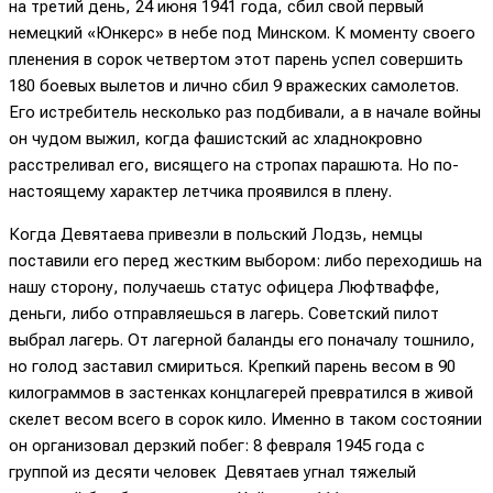
на третий день, 24 июня 1941 года, сбил свой первый
немецкий «Юнкерс» в небе под Минском. К моменту своего
пленения в сорок четвертом этот парень успел совершить
180 боевых вылетов и лично сбил 9 вражеских самолетов.
Его истребитель несколько раз подбивали, а в начале войны
он чудом выжил, когда фашистский ас хладнокровно
расстреливал его, висящего на стропах парашюта. Но по-
настоящему характер летчика проявился в плену.
Когда Девятаева привезли в польский Лодзь, немцы
поставили его перед жестким выбором: либо переходишь на
нашу сторону, получаешь статус офицера Люфтваффе,
деньги, либо отправляешься в лагерь. Советский пилот
выбрал лагерь. От лагерной баланды его поначалу тошнило,
но голод заставил смириться. Крепкий парень весом в 90
килограммов в застенках концлагерей превратился в живой
скелет весом всего в сорок кило. Именно в таком состоянии
он организовал дерзкий побег: 8 февраля 1945 года с
группой из десяти человек Девятаев угнал тяжелый