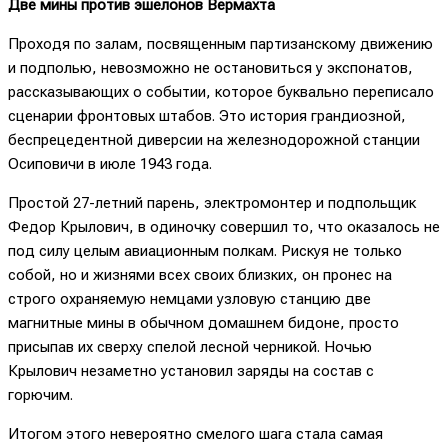
Две мины против эшелонов Вермахта
Проходя по залам, посвященным партизанскому движению
и подполью, невозможно не остановиться у экспонатов,
рассказывающих о событии, которое буквально переписало
сценарии фронтовых штабов. Это история грандиозной,
беспрецедентной диверсии на железнодорожной станции
Осиповичи в июле 1943 года.
Простой 27-летний парень, электромонтер и подпольщик
Федор Крылович, в одиночку совершил то, что оказалось не
под силу целым авиационным полкам. Рискуя не только
собой, но и жизнями всех своих близких, он пронес на
строго охраняемую немцами узловую станцию две
магнитные мины в обычном домашнем бидоне, просто
присыпав их сверху спелой лесной черникой. Ночью
Крылович незаметно установил заряды на состав с
горючим.
Итогом этого невероятно смелого шага стала самая