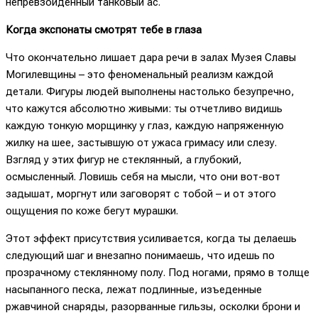
непревзойденный танковый ас.
Когда экспонаты смотрят тебе в глаза
Что окончательно лишает дара речи в залах Музея Славы
Могилевщины – это феноменальный реализм каждой
детали. Фигуры людей выполнены настолько безупречно,
что кажутся абсолютно живыми: ты отчетливо видишь
каждую тонкую морщинку у глаз, каждую напряженную
жилку на шее, застывшую от ужаса гримасу или слезу.
Взгляд у этих фигур не стеклянный, а глубокий,
осмысленный. Ловишь себя на мысли, что они вот-вот
задышат, моргнут или заговорят с тобой – и от этого
ощущения по коже бегут мурашки.
Этот эффект присутствия усиливается, когда ты делаешь
следующий шаг и внезапно понимаешь, что идешь по
прозрачному стеклянному полу. Под ногами, прямо в толще
насыпанного песка, лежат подлинные, изъеденные
ржавчиной снаряды, разорванные гильзы, осколки брони и