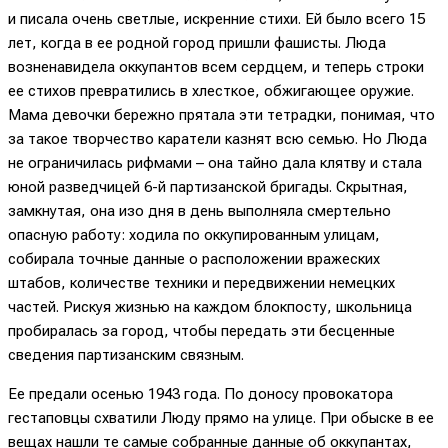
и писала очень светлые, искренние стихи. Ей было всего 15
лет, когда в ее родной город пришли фашисты. Люда
возненавидела оккупантов всем сердцем, и теперь строки
ее стихов превратились в хлесткое, обжигающее оружие.
Мама девочки бережно прятала эти тетрадки, понимая, что
за такое творчество каратели казнят всю семью. Но Люда
не ограничилась рифмами – она тайно дала клятву и стала
юной разведчицей 6-й партизанской бригады. Скрытная,
замкнутая, она изо дня в день выполняла смертельно
опасную работу: ходила по оккупированным улицам,
собирала точные данные о расположении вражеских
штабов, количестве техники и передвижении немецких
частей. Рискуя жизнью на каждом блокпосту, школьница
пробиралась за город, чтобы передать эти бесценные
сведения партизанским связным.
Ее предали осенью 1943 года. По доносу провокатора
гестаповцы схватили Люду прямо на улице. При обыске в ее
вещах нашли те самые собранные данные об оккупантах,