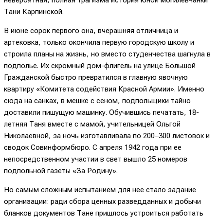
Тани Карпинской.
В июне сорок первого она, вчерашняя отличница и
артековка, только окончила первую городскую школу и
строила планы на жизнь, но вместо студенчества шагнула в
подполье. Их скромный дом-флигель на улице Большой
Гражданской быстро превратился в главную явочную
квартиру «Комитета содействия Красной Армии». Именно
сюда на санках, в мешке с сеном, подпольщики тайно
доставили пишущую машинку. Обучившись печатать, 18-
летняя Таня вместе с мамой, учительницей Ольгой
Николаевной, за ночь изготавливала по 200–300 листовок и
сводок Совинформбюро. С апреля 1942 года при ее
непосредственном участии в свет вышло 25 номеров
подпольной газеты «За Родину».
Но самым сложным испытанием для нее стало задание
организации: ради сбора ценных разведданных и добычи
бланков документов Тане пришлось устроиться работать