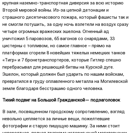
крупная наземно-транспортная диверсия за всю историю
Второй мировой войны. Из-за цепной детонации и
страшного десятичасового пожара, который фашисты так и
не смогли потушить, за одну ночь взлетели на воздух сразу
четыре огромных вражеских эшелона. Огненный ад
уничтожил 5 паровозов, 65 вагонов со снарядами, 33
цистерны с топливом, но самое главное – прямо на
платформах сгорели 8 новейших тяжелых немецких танков
«Тигр» и 7 бронетранспортеров, которые Гитлер спешно
перебрасывал для решающей битвы на Курской дуге.
Эшелон, который должен был ударить по нашим войскам,
превратился в груду оплавленного металла на Могилевской
земле благодаря бесстрашию одного человека.
Тихий подвиг на Большой Гражданской
— подзаголовок
В зале, посвященном городскому сопротивлению, взгляд
невольно цепляется за личные вещи, пожелтевшие
фотографии и старую пишущую машинку. За ними стоит
невероятная, полная трагизма история юной могилевчанки