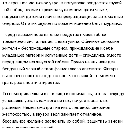
то страшное июньское утро: в полумраке раздается глухой
лай собак, резкие окрики на чужом немецком языке,
надрывный детский плач и непрекращающиеся автоматные
очереди. От этих звуков по коже мгновенно бегут мурашки.
Перед глазами посетителей предстает масштабная
трехмерная инсталляция. Целая улица. Обычные сельские
жители – беспомощные старики, прижимающие к себе
младенцев матери и испуганные дети – сгрудились вместе
перед лицом неминуемой гибели. Прямо на них наведен
бездушный черный ствол фашистского автомата. Фигуры
выполнены настолько детально, что в какой-то момент
грань реальности стирается.
Ты всматриваешься в эти лица и понимаешь, что за секунду
успеваешь узнать каждого из них, почувствовать их
родными. Немец смотрит на них с ледяной, звериной
жестокостью, а внутри тебя закипает отчаянное,
бессильное желание заслонить их собой, защитить этих ни
в чем не повинных людей.