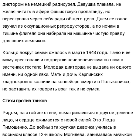
диктором на немецкий радиоузел. Девушка плакала, не
желая читать в эфире фашистскую пропаганду, но
переступала через себя ради общего дела. Днем ее голос
звучал из оккупационных репродукторов, а по ночам в
тишине флигеля она набирала на машинке чистую правду
для своих земляков.
Кольцо вокруг семьи сжалось в марте 1943 года. Таню и ее
маму арестовали и подвергли нечеловеческим пыткам в
застенках гестапо. Молодая дикторша не выдала ни одного
имени, ни одной явки. Мать и дочь Карпинских
хладнокровно казнили на конвейере смерти в Полыковичах,
но заставить их говорить враг так и не сумел.
Стихи против танков
Рядом, на этой же стене, всматриваешься в другое девичье
лицо, и сердце сжимается с новой силой. Это Люда
Тимошенко. До войны эта хрупкая девочка училась в
восьмом классе 12-й школы Могилева, занималась музыкой