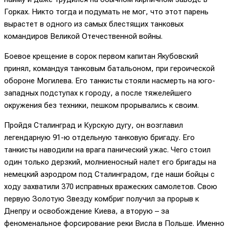
Горках. Никто тогда и подумать не мог, что этот парень
вырастет в одного из самых блестящих танковых
командиров Великой Отечественной войны.
Боевое крещение в сорок первом капитан Якубовский
принял, командуя танковым батальоном, при героической
обороне Могилева. Его танкисты стояли насмерть на юго-
западных подступах к городу, а после тяжелейшего
окружения без техники, пешком прорывались к своим.
Пройдя Сталинград и Курскую дугу, он возглавил
легендарную 91-ю отдельную танковую бригаду. Его
танкисты наводили на врага панический ужас. Чего стоил
один только дерзкий, молниеносный налет его бригады на
немецкий аэродром под Сталинградом, где наши бойцы с
ходу захватили 370 исправных вражеских самолетов. Свою
первую Золотую Звезду комбриг получил за прорыв к
Днепру и освобождение Киева, а вторую – за
феноменальное форсирование реки Висла в Польше. Именно