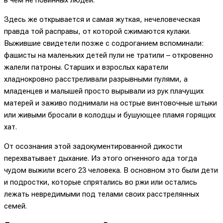
Здесь же открывается и самая жуткая, нечеловеческая
правда той расправы, от которой сжимаются кулаки.
Выжившие свидетели позже с содроганием вспоминали:
фашисты на маленьких детей пули не тратили – откровенно
жалели патроны. Старших и взрослых каратели
хладнокровно расстреливали разрывными пулями, а
младенцев и малышей просто вырывали из рук плачущих
матерей и заживо поднимали на острые винтовочные штыки
или живыми бросали в колодцы и бушующее пламя горящих
хат.
От осознания этой задокументированной дикости
перехватывает дыхание. Из этого огненного ада тогда
чудом выжили всего 23 человека. В основном это были дети
и подростки, которые спрятались во ржи или остались
лежать невредимыми под телами своих расстрелянных
семей.