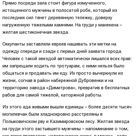
Прямо посреди зала стоит фигура измученного,
истощенного мужчины в полосатой робе, который из
последних сил тянет деревянную тележку, доверху
нагруженную тяжелыми камнями. На груди у манекена –
желтая шестиконечная звезда.
Оккупанты заставляли евреев нашивать эти метки на
одежду спереди и сзади с первых дней захвата города.
Человек с такой звездой автоматически лишался всех прав:
им запрещали ходить по тротуарам, с ними нельзя было
общаться и продавать им еду. Их просто вычеркнули из
жизни, согнав в район набережной Дубровенки и на
территорию завода «Димитрова», превратив в бесплатных
рабов для самой тяжелой, каторжной работы.
Из этого ада живыми вышли единицы – более десяти тысяч
могилевчан были хладнокровно расстреляны в
Полыковичском рву и Казимировском лесу. Желтая звезда
на груди этого застывшего мужчины – напоминание о том,
как легко превратить человеческую жизнь в мишень, если