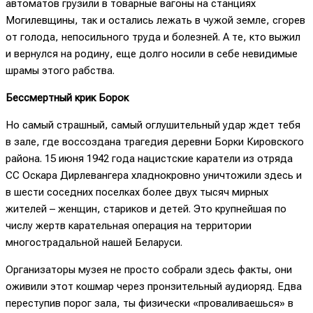
автоматов грузили в товарные вагоны на станциях
Могилевщины, так и остались лежать в чужой земле, сгорев
от голода, непосильного труда и болезней. А те, кто выжил
и вернулся на родину, еще долго носили в себе невидимые
шрамы этого рабства.
Бессмертный крик Борок
Но самый страшный, самый оглушительный удар ждет тебя
в зале, где воссоздана трагедия деревни Борки Кировского
района. 15 июня 1942 года нацистские каратели из отряда
СС Оскара Дирлевангера хладнокровно уничтожили здесь и
в шести соседних поселках более двух тысяч мирных
жителей – женщин, стариков и детей. Это крупнейшая по
числу жертв карательная операция на территории
многострадальной нашей Беларуси.
Организаторы музея не просто собрали здесь факты, они
оживили этот кошмар через пронзительный аудиоряд. Едва
переступив порог зала, ты физически «проваливаешься» в