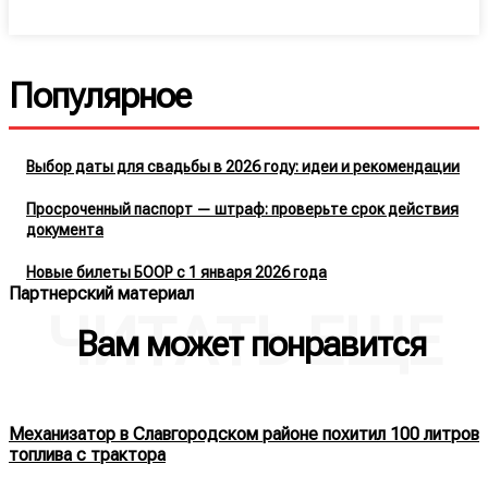
Популярное
Выбор даты для свадьбы в 2026 году: идеи и рекомендации
Просроченный паспорт — штраф: проверьте срок действия
документа
Новые билеты БООР с 1 января 2026 года
Партнерский материал
ЧИТАТЬ ЕЩЕ
Вам может понравится
Механизатор в Славгородском районе похитил 100 литров
топлива с трактора