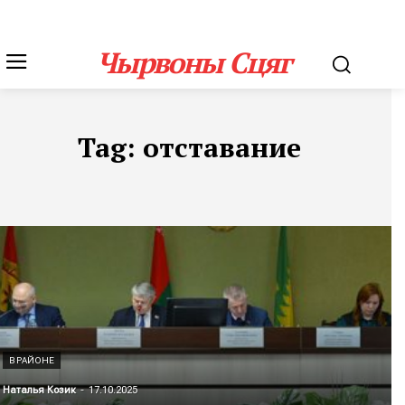
Чырвоны Сцяг
Tag:
отставание
В РАЙОНЕ
Наталья Козик
-
17.10.2025