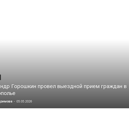
ндр Горошкин провел выездной прием граждан в
ополье
аримова
-
05.05.2026