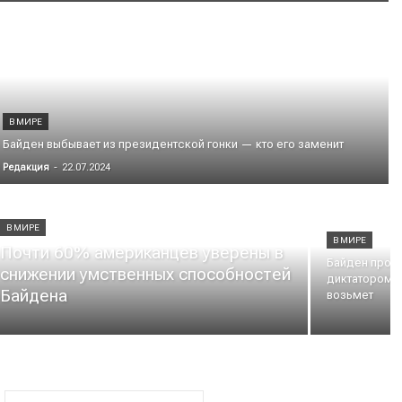
В МИРЕ
Байден выбывает из президентской гонки — кто его заменит
Редакция
-
22.07.2024
В МИРЕ
В МИРЕ
Почти 60% американцев уверены в
Байден продо
снижении умственных способностей
диктатором, н
Байдена
возьмет