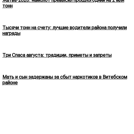
Жатва-2026: намолот превысил прошлогодний на 2 млн
тонн
Тысячи тонн на счету: лучшие водители района получили
награды
Три Спаса августа: традиции, приметы и запреты
Мать и сын задержаны за сбыт наркотиков в Витебском
районе