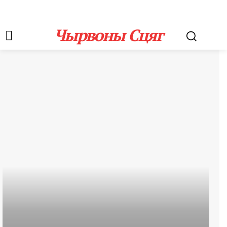
Чырвоны Сцяг