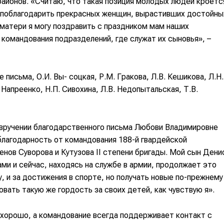
районов. «Считаю, что такая позиция молодых людей кроетс
я поблагодарить прекрасных женщин, вырастивших достойны
 матери я могу поздравить с праздником мам наших
командования подразделений, где служат их сыновья», –
письма, О.И. Вы- соцкая, Р.М. Гракова, Л.В. Кешикова, Л.Н.
 Напреенко, Н.П. Сивохина, Л.В. Недопытальская, Т.В.
вручении благодарственного письма Любови Владимировне
благодарность от командования 188-й гвардейской
нов Суворова и Кутузова II степени бригады. Мой сын Дени
ми и сейчас, находясь на службе в армии, продолжает это
у, и за достижения в спорте, но получать новые по-прежнему
вать такую же гордость за своих детей, как чувствую я».
хорошо, а командование всегда поддерживает контакт с