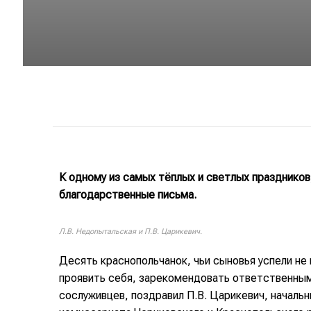
К одному из самых тёплых и светлых празднико
благодарственные письма.
Л.В. Недопытальская и П.В. Царикевич.
Десять краснопольчанок, чьи сыновья успели не 
проявить себя, зарекомендовать ответственным
сослуживцев, поздравил П.В. Царикевич, начальн