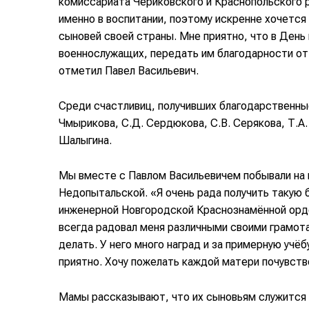
комиссариата Чериковского и Краснопольского 
именно в воспитании, поэтому искренне хочетс
сыновей своей страны. Мне приятно, что в День
военнослужащих, передать им благодарности от 
отметил Павел Васильевич.
Среди счастливиц, получивших благодарственные 
Чмырикова, С.Д. Сердюкова, С.В. Серякова, Т.А.
Шалыгина.
Мы вместе с Павлом Васильевичем побывали на 
Недопытальской. «Я очень рада получить такую 
инженерной Новгородской Краснознамённой орде
всегда радовал меня различными своими грамота
делать. У него много наград и за примерную учёб
приятно. Хочу пожелать каждой матери почувство
Мамы рассказывают, что их сыновьям служится 